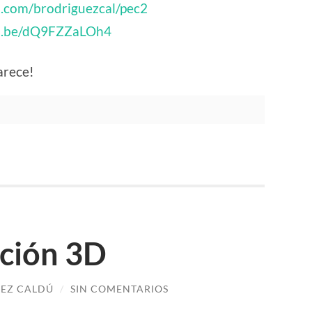
ab.com/brodriguezcal/pec2
tu.be/dQ9FZZaLOh4
arece!
ción 3D
UEZ CALDÚ
/
SIN COMENTARIOS