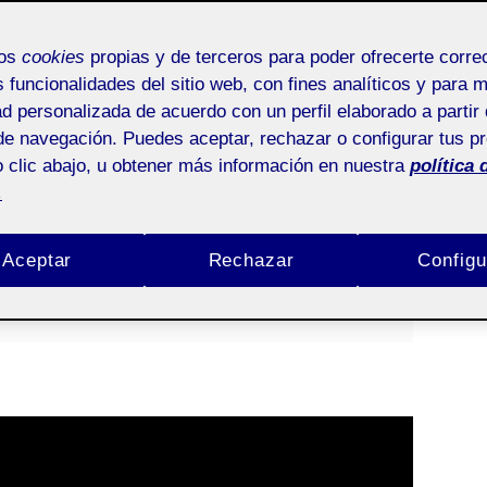
mos
cookies
propias y de terceros para poder ofrecerte corr
s funcionalidades del sitio web, con fines analíticos y para 
ad personalizada de acuerdo con un perfil elaborado a partir 
goDePlataformas
de navegación. Puedes aceptar, rechazar o configurar tus p
 clic abajo, u obtener más información en nuestra
política 
.
 CALDÚ
/
SIN COMENTARIOS
Aceptar
Rechazar
Configu
a 1 |
Pública
la 1