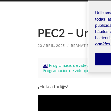
Utiliza
todas la
publicid
PEC2 – UnJue
hábitos 
haciendo
cookies
20 ABRIL, 2025
/
BERNAT RODRÍGUEZ
Programació de videojocs 2D - Aul
Programación de videojuegos 2D - Au
¡Hola a tod@s!