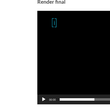
Render final
Reproductor
de
vídeo
00:00