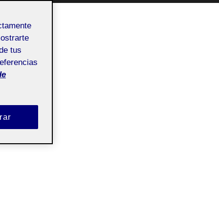
ectamente
mostrarte
de tus
referencias
de
rar