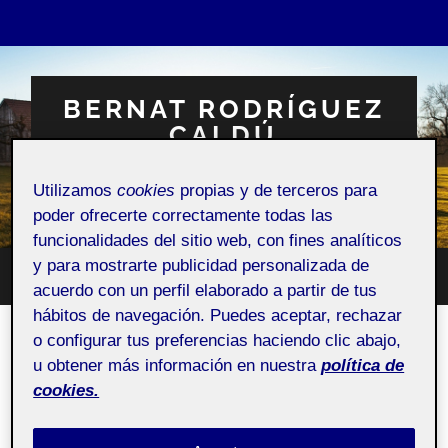
BERNAT RODRÍGUEZ
CALDÚ
Espacio Personal
Utilizamos
cookies
propias y de terceros para
poder ofrecerte correctamente todas las
funcionalidades del sitio web, con fines analíticos
y para mostrarte publicidad personalizada de
Altern
acuerdo con un perfil elaborado a partir de tus
Alternar
el
el
campo
hábitos de navegación. Puedes aceptar, rechazar
menú
de
móvil
o configurar tus preferencias haciendo clic abajo,
búsqu
ACTIFOLIO:
UNIDAD DIDÁCTICA 2: ILUMINACIÓN,
CÁMARAS, RENDER Y ANIMÁTICAS.
u obtener más información en nuestra
política de
cookies.
Unidad didáctica 2: Iluminación, cámaras, render y
animáticas.