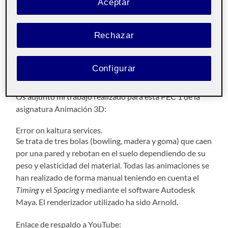
Aceptar
PEC 1 – Animación 3D
Rechazar
17 OCTUBRE, 2021
/
SIN COMENTARIOS
Pública
Configurar
Os adjunto mi trabajo realizado para esta PEC 1 de la
asignatura Animación 3D:
Error on kaltura services.
Se trata de tres bolas (bowling, madera y goma) que caen
por una pared y rebotan en el suelo dependiendo de su
peso y elasticidad del material. Todas las animaciones se
han realizado de forma manual teniendo en cuenta el
Timing
y el
Spacing
y mediante el software Autodesk
Maya. El renderizador utilizado ha sido Arnold.
Enlace de respaldo a YouTube: