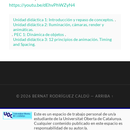
https://youtu.be/dEhvPhWZyN4
Unidad didáctica 1: Introducción y repaso de conceptos.
.
Unidad didáctica 2: Iluminación, cámaras, render y
animáticas.
.
PEC 1: Dinámica de objetos
.
Unidad didáctica 3: 12 principios de animación. Timing
and Spacing.
© 2026
BERNAT RODRÍGUEZ CALDÚ
—
ARRIBA ↑
Este es un espacio de trabajo personal de un/a
estudiante de la Universitat Oberta de Catalunya.
Cualquier contenido publicado en este espacio es
responsabilidad de su autor/a.